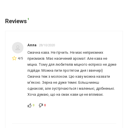
1
Reviews
Алла
28/10/2020
Смачна кава. Не гірчить. Не має неприємних
4/5
присмаків. Має насичений аромат. Але кава не
міцна. Тому для любителів міцного еспресо не дуже
підійде. Можна пити протягом дня і ввечері)
Смачна теж з молоком. Цю каву можна назвати
м'якою. Зерна не дуже темні. Більш-менш
однакові, але зустрічаються і маленькі, дрібненькі.
Хоча думаю, що на смак кави це не впливає.
0
0