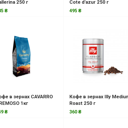
allerina 250 г
Cote d'azur 250 г
85 ₴
495 ₴
офе в зернах CAVARRO
Кофе в зернах Illy Mediu
REMOSO 1кг
Roast 250 г
49 ₴
360 ₴