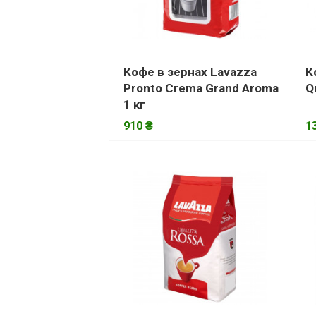
Кофе в зернах Lavazza
К
Pronto Crema Grand Aroma
Q
1 кг
910 ₴
1