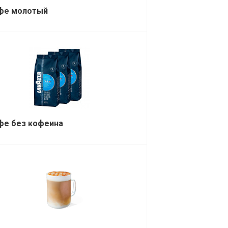
фе молотый
фе без кофеина