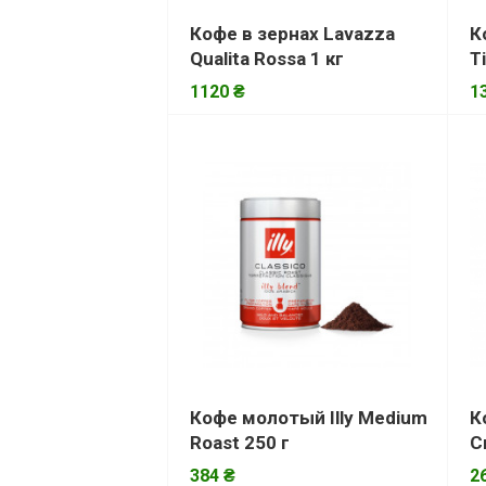
Кофе в зернах Lavazza
К
Qualita Rossa 1 кг
T
1120 ₴
1
Кофе молотый Illy Medium
К
Roast 250 г
C
384 ₴
2