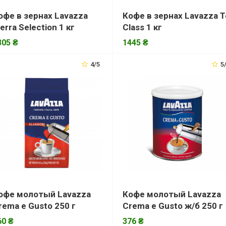
офе в зернах Lavazza
Кофе в зернах Lavazza 
ierra Selection 1 кг
Class 1 кг
305 ₴
1445 ₴
4/5
5
офе молотый Lavazza
Кофе молотый Lavazza
rema е Gusto 250 г
Crema е Gusto ж/б 250 г
60 ₴
376 ₴