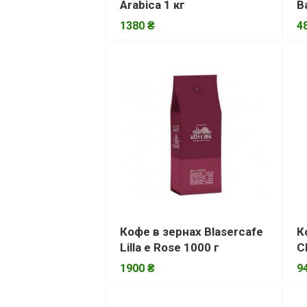
Arabica 1 кг
B
1380 ₴
4
Кофе в зернах Blasercafe
К
Lilla e Rose 1000 г
С
1900 ₴
9