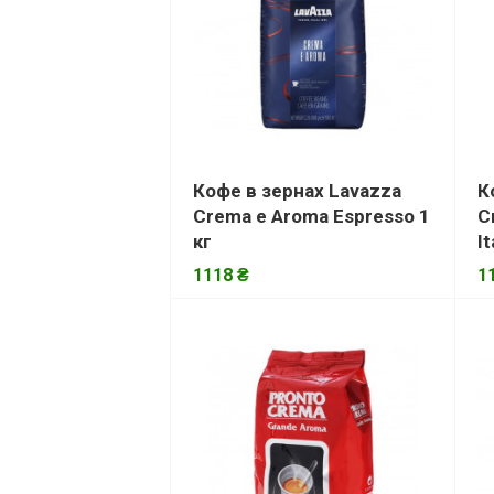
Кофе в зернах Lavazza
К
Crema e Aroma Espresso 1
C
кг
It
1118 ₴
1