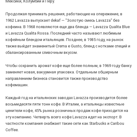
Мексики, Колумбии и Перу.
Продолжая принимать решения, работающие на опережение, в
1962 Lavazza выпускает dekaf — "Золотую смесь Lavazza" без
кофеина. В 1968 появляются еще два бленда — Lavazza Qualita Blue
и Lavazza Qualita Rossa. Последний часто называют любимым
кофейным блендом итальянцев. Позднее, в 1985 году, на рынок
также выйдет знаменитый Crema e Gusto, бленд с нотками специй и
сбалансированным сливочным вкусом.
Чтобы сохранить аромат кофе еще более полным, в 1969 году банку
заменяет новая, вакуумная упаковка. Отдельным обширным
направлением бизнеса становится также производство
кофемашин.
Каждый год на итальянских заводах Lavazza производится более
восьмидесяти пяти тонн кофе. В Италии, а итальянцы известные
ценители кофе, 45% рынка розничных продаж кофе приходится на
эту компанию. Четверть всего кофе Lavazza идет на экспорт. В
частности компания снабжает такие сети как Starbucks и Caribou
Coffee.