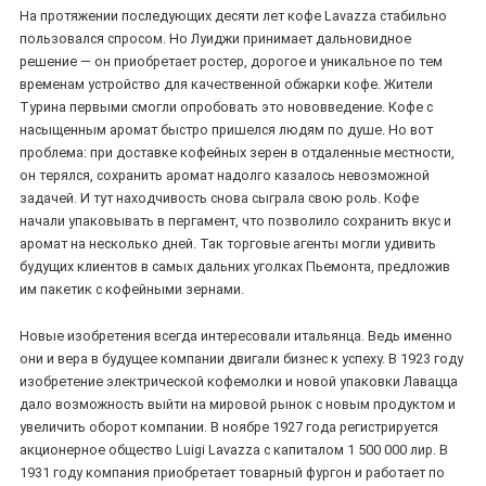
На протяжении последующих десяти лет кофе Lavazza стабильно
пользовался спросом. Но Луиджи принимает дальновидное
решение — он приобретает ростер, дорогое и уникальное по тем
временам устройство для качественной обжарки кофе. Жители
Турина первыми смогли опробовать это нововведение. Кофе с
насыщенным аромат быстро пришелся людям по душе. Но вот
проблема: при доставке кофейных зерен в отдаленные местности,
он терялся, сохранить аромат надолго казалось невозможной
задачей. И тут находчивость снова сыграла свою роль. Кофе
начали упаковывать в пергамент, что позволило сохранить вкус и
аромат на несколько дней. Так торговые агенты могли удивить
будущих клиентов в самых дальних уголках Пьемонта, предложив
им пакетик с кофейными зернами.
Новые изобретения всегда интересовали итальянца. Ведь именно
они и вера в будущее компании двигали бизнес к успеху. В 1923 году
изобретение электрической кофемолки и новой упаковки Лавацца
дало возможность выйти на мировой рынок с новым продуктом и
увеличить оборот компании. В ноябре 1927 года регистрируется
акционерное общество Luigi Lavazza с капиталом 1 500 000 лир. В
1931 году компания приобретает товарный фургон и работает по