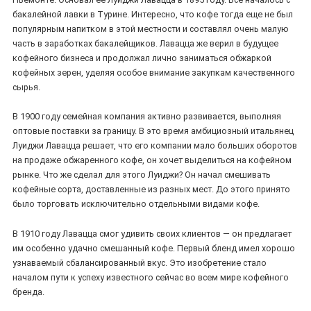
бакалейной лавки в Турине. Интересно, что кофе тогда еще не был
популярным напитком в этой местности и составлял очень малую
часть в заработках бакалейщиков. Лавацца же верил в будущее
кофейного бизнеса и продолжал лично заниматься обжаркой
кофейных зерен, уделяя особое внимание закупкам качественного
сырья.
В 1900 году семейная компания активно развивается, выполняя
оптовые поставки за границу. В это время амбициозный итальянец
Луиджи Лавацца решает, что его компании мало больших оборотов
на продаже обжаренного кофе, он хочет выделиться на кофейном
рынке. Что же сделал для этого Луиджи? Он начал смешивать
кофейные сорта, доставленные из разных мест. До этого принято
было торговать исключительно отдельными видами кофе.
В 1910 году Лавацца смог удивить своих клиентов — он предлагает
им особенно удачно смешанный кофе. Первый бленд имел хорошо
узнаваемый сбалансированный вкус. Это изобретение стало
началом пути к успеху известного сейчас во всем мире кофейного
бренда.