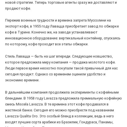
новой стратегии. Теперь торговые агенты сразу же доставляют и
продают кофе.
Пережив военные трудности и времена запрета Муссолини на
экспорт кофе, в 1955 году Лавацца приобретает завод по обжарке
кофе в Турине. Конечно же, на заводе устанавливают
инновационное оборудование: вертикальный контейнер, спускаясь
по которому, кофе проходит все этапы обжарки.
Стиль Лавацца — быть на шаг впереди. Следующее новшество,
которое предложила миру компания — продажа молотого кофе.
Люди первое время неохотно покупали такой привычный для нас
сегодня продукт. Однако со временем оценили удобство и
экономию времени.
В дальнейшем компания продолжила эксперименты с кофейными
блендами. В 1958 году Lavazza предложила премиальную кофейную
смесь Miscela Lavazza. В те времена этот кофе продавался в
жестяной банке. Сегодня его можно приобрести под названием
Lavazza Qualita Oro. Это особый бленд в коллекции, ведь в него
входят лучшие сорта арабики из Бразилии, Гондураса, Панамы,