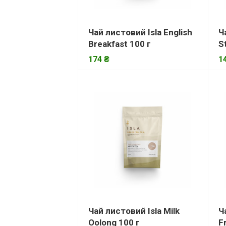
Чай листовий Isla English
Ч
Breakfast 100 г
S
174 ₴
1
Чай листовий Isla Milk
Ч
Oolong 100 г
F