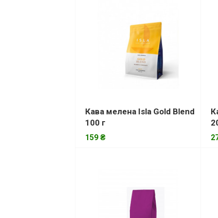
Кава мелена Isla Gold Blend
К
100 г
2
159 ₴
2