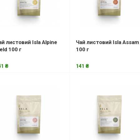
ай листовий Isla Alpine
Чай листовий Isla Assam
ield 100 г
100 г
41 ₴
141 ₴