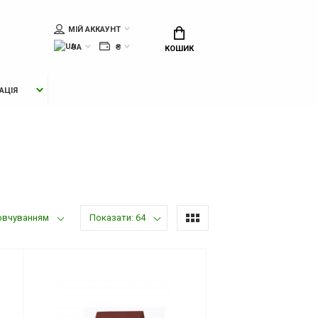
МІЙ АККАУНТ
UA
₴
КОШИК
АЦІЯ
овчуванням
Показати: 64