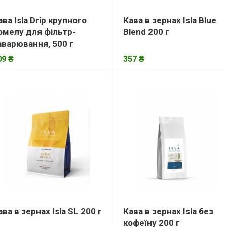
ава Isla Drip крупного
Кава в зернах Isla Blue
омелу для фільтр-
Blend 200 г
аварювання, 500 г
09 ₴
357 ₴
ава в зернах Isla SL 200 г
Кава в зернах Isla без
кофеїну 200 г