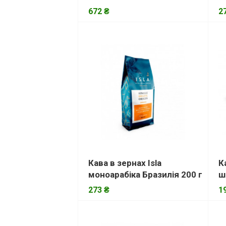
672 ₴
2
Кава в зернах Isla
К
моноарабіка Бразилія 200 г
ш
273 ₴
1