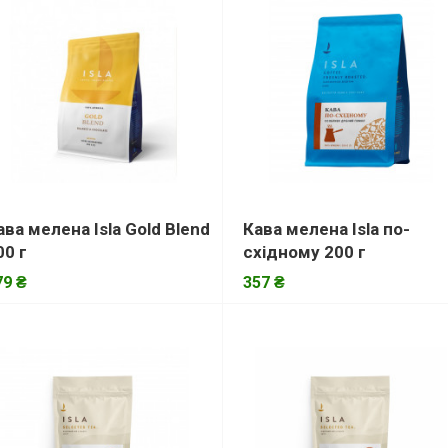
ава мелена Isla Gold Blend
Кава мелена Isla по-
00 г
східному 200 г
79 ₴
357 ₴