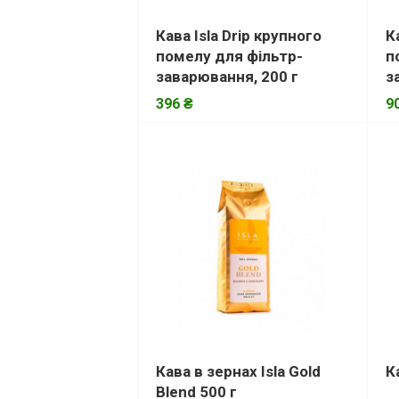
Кава Isla Drip крупного
К
помелу для фільтр-
п
заварювання, 200 г
з
396 ₴
9
Кава в зернах Isla Gold
К
Blend 500 г