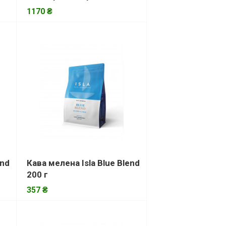
1170 ₴
end
Кава мелена Isla Blue Blend
200 г
357 ₴