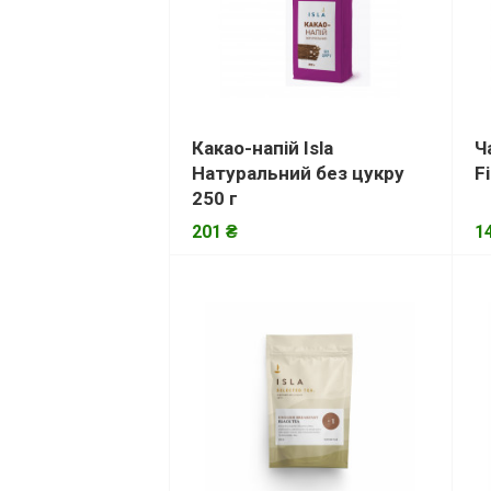
Какао-напій Isla
Ч
Натуральний без цукру
F
250 г
201 ₴
1