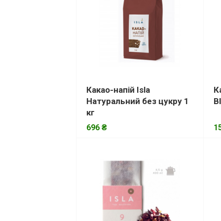
Какао-напій Isla
К
Натуральний без цукру 1
B
кг
696 ₴
1