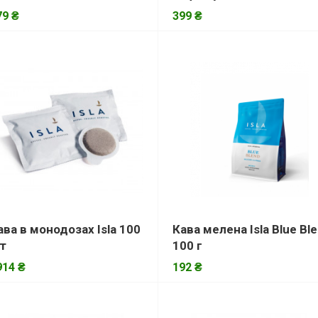
79 ₴
399 ₴
ава в монодозах Isla 100
Кава мелена Isla Blue Bl
т
100 г
914 ₴
192 ₴