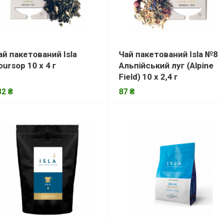
ай пакетований Isla
Чай пакетований Isla №8
oursop 10 х 4 г
Альпійський луг (Alpine
Field) 10 х 2,4 г
32 ₴
87 ₴