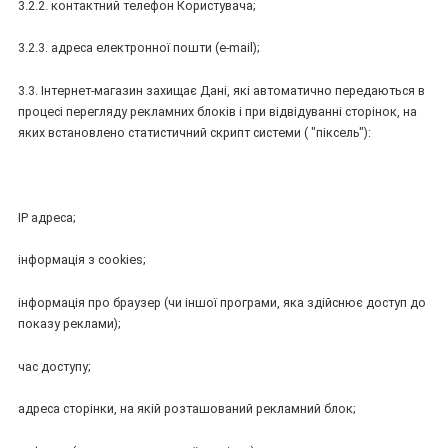
3.2.2. контактний телефон Користувача;
3.2.3. адреса електронної пошти (e-mail);
3.3. Інтернет-магазин захищає Дані, які автоматично передаються в
процесі перегляду рекламних блоків і при відвідуванні сторінок, на
яких встановлено статистичний скрипт системи ( "піксель"):
IP адреса;
інформація з cookies;
інформація про браузер (чи іншої програми, яка здійснює доступ до
показу реклами);
час доступу;
адреса сторінки, на якій розташований рекламний блок;