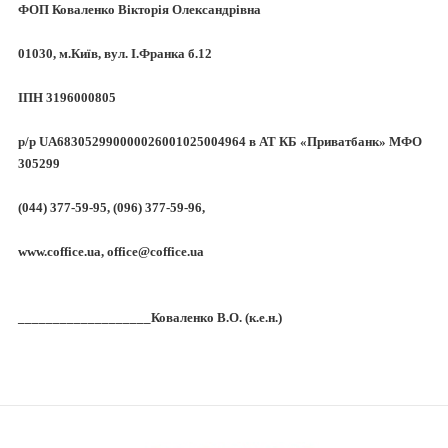
ФОП Коваленко Вікторія Олександрівна
01030, м.Київ, вул. І.Франка б.12
ІПН 3196000805
р/р UA683052990000026001025004964 в АТ КБ «Приватбанк» МФО
305299
(044) 377-59-95, (096) 377-59-96,
www.coffice.ua,
office@coffice.ua
___________________Коваленко В.О. (к.е.н.)