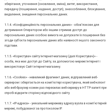
зберігання, уточнення (оновлення, зміна), витяг, використання,
передачу (поширення, надання, доступ), знеособлення, блокування,
видалення, знищення персональних даних.
1.1.4. «Конфіденційність персональних даних» - обов'язкове для
дотримання Оператором або іншим отримав доступ до
персональних даних особою вимога не допускати їх поширення без
згоди суб'єкта персональних даних або наявності іншого законного
підстави.
1.1.5. «Користувач сайту Інтернет-магазину (далі Користувач)» -
особа, яка має доступ до Сайту, за допомогою мережі Інтернет і
використовує Сайт інтернет-магазину.
1.1.6. «Cookies» - невеликий фрагмент даних, відправлений веб-
сервером і зберігається на комп'ютері користувача, який веб-клієнт
або веб-браузер кожен раз пересилає веб-серверу в HTTP-запиті при
спробі відкрити сторінку відповідного сайту.
1.1.7. «IP-адреса» - унікальний мережеву адресу вузла в комп'ютерній
мережі, побудованої за протоколом IP.