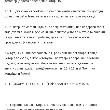
реферер (адреса попередньої сторінки).
3.3.1. Відключення cookies може спричинити неможливість доступу
до частин сайту Інтернет-магазину, що вимагають авторизації.
3.3.2. Інтернет-магазин здійснює збір статистики про IP-адреси своїх
відвідувачів. Дана інформація використовується з метою виявлення
і вирішення технічних проблем, для контролю законності
проведених фінансових платежів.
3.4. Будь-яка інша персональна інформація не обговорені вище
(історія покупок, використовувані браузери і операційні системи і
т.д.) підлягає надійному зберіганню і нерозповсюдження, за
винятком випадків, передбачених в п.п. 5.2. і 5.3. цієї Політики
конфіденційності.
4. ЦІЛІ ЗБОРУ ПЕРСОНАЛЬНОЇ ІНФОРМАЦІЇ КОРИСТУВАЧА
4.1. Персональні дані Користувача Адміністрація сайту інтернет-
магазину може використовувати в цілях: