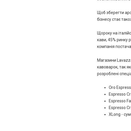
Щоб зберегти аро
бізнесу стає так
Щороку на італійс
кави, 45% ринку 
компанія постачає
Магазини Lavazza
кавоварок, так я
розроблені спеціа
Oro Espress
Espresso C
Espresso Fa
Espresso Cr
XLong - сум