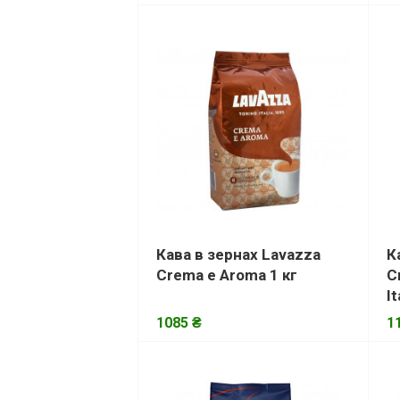
Кава в зернах Lavazza
К
Crema e Aroma 1 кг
C
It
1085 ₴
1