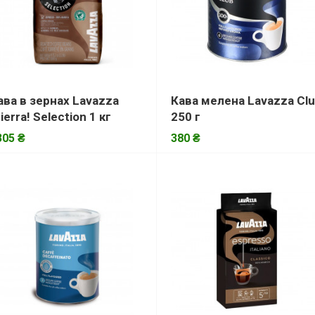
ава в зернах Lavazza
Кава мелена Lavazza Cl
Tierra! Selection 1 кг
250 г
305 ₴
380 ₴