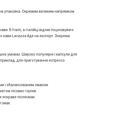
умна упаковка. Окремим великим напрямком
и. В Італії, а італійці відомі поціновувачі
о кави Lavazza йде на експорт. Зокрема
шніх умовах. Широко популярні і капсули для
априклад, для приготування еспрессо
ами і збалансованим смаком.
матом лісових горіхів.
є яскраве післясмак.
 смак.