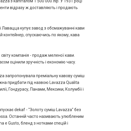
zza з капіталом 1 500 000 лір. У 1931 році
агенти відразу ж доставляють і продають
ці Лавацца купує завод з обсмажуванні кави
й контейнер, спускаючись по якому, кава
світу компанія - продаж меленої кави.
сом оцінили зручність і економію часу.
za запропонувала преміальну кавову суміш
ожна придбати під назвою Lavazza Qualita
лії, Гондурасу, Панами, Мексики, Колумбії і
скає dekaf - "Золоту суміш Lavazza" без
 Rossa. Останній часто називають улюбленим
a e Gusto, бленд з нотками спецій і