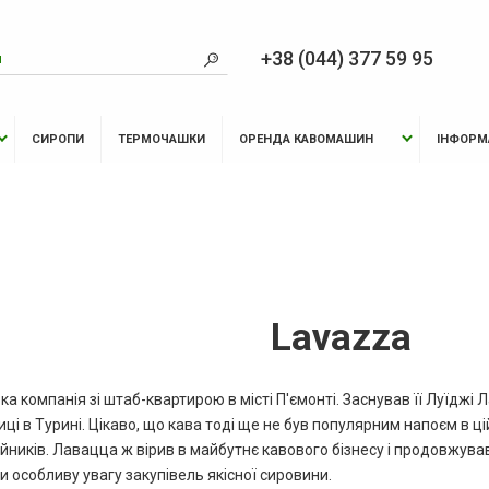
+38 (044) 377 59 95
СИРОПИ
ТЕРМОЧАШКИ
ОРЕНДА КАВОМАШИН
ІНФОРМ
Lavazza
ька компанія зі штаб-квартирою в місті П'ємонті. Заснував її Луїджі 
ці в Турині. Цікаво, що кава тоді ще не був популярним напоєм в ці
ійників. Лавацца ж вірив в майбутнє кавового бізнесу і продовжу
и особливу увагу закупівель якісної сировини.