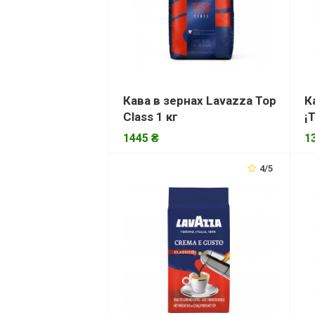
Кава в зернах Lavazza Top
К
Class 1 кг
¡
1445 ₴
1
4/5