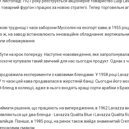
У листопаді 1927 року реєструється акціонерне товариство Luigi Lava
 товарний фургон і працює за новою стратегії. Тепер торговельні 
ові труднощі і часи заборони Муссоліні на експорт кави, в 1955 ро
но ж, на заводі встановлюють інноваційне обладнання: вертикальни
апи обсмажування.
бути на крок попереду. Наступне нововведення, яке запропонувала 
охоче купували такий звичний для нас сьогодні продукт. Однак з ча
продовжила експерименти з кавовими блендами. У 1958 році Lavaz
 У ті часи цей кава продавалася в жерстяній банці. Сьогодні його м
 бленд в колекції, адже в нього входять кращі сорти арабіки з Брази
мати рішення, що працюють на випередження, в 1962 Lavazza випу
з'являються ще два бленда - Lavazza Qualita Blue і Lavazza Qualita
лійців. Пізніше, в 1985 році, на ринок також вийде знаменитий Crem
ершковим смаком.