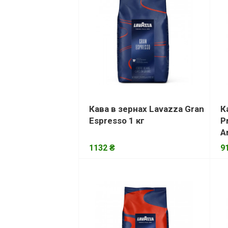
Кава в зернах Lavazza Gran
К
Espresso 1 кг
P
A
1132 ₴
9