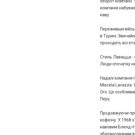
оборот компанії. 
компанія набуває
каву.
Переживши військ
в Турині. Звичай
проходить всі ет
Стиль Лавацца - 
Люди спочатку не
Надалі компанія 
Miscela Lavazza.
Oro. Це особливий
Перу.
Продовжуючи прий
кофеїну. У 1968 
кавовим Бленд іта
збалансованим в