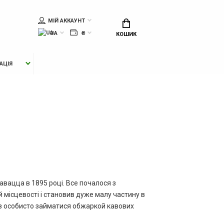
МІЙ АККАУНТ
UA
₴
КОШИК
АЦІЯ
Лавацца в 1895 році. Все почалося з
й місцевості і становив дуже малу частину в
вав особисто займатися обжаркой кавових