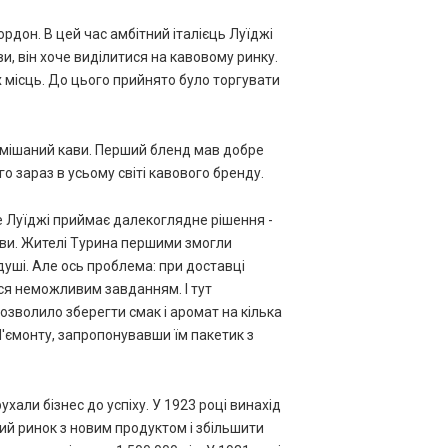
рдон. В цей час амбітний італієць Луїджі
, він хоче виділитися на кавовому ринку.
х місць. До цього прийнято було торгувати
о змішаний кави. Перший бленд мав добре
о зараз в усьому світі кавового бренду.
е Луїджі приймає далекоглядне рішення -
кави. Жителі Турина першими змогли
ші. Але ось проблема: при доставці
ося неможливим завданням. І тут
озволило зберегти смак і аромат на кілька
П'ємонту, запропонувавши їм пакетик з
хали бізнес до успіху. У 1923 році винахід
ий ринок з новим продуктом і збільшити