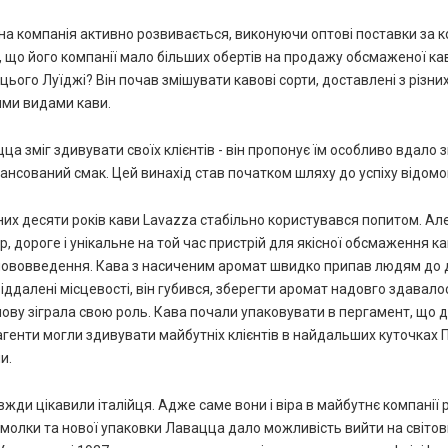
йна компанія активно розвивається, виконуючи оптові поставки за ко
 що його компанії мало більших обертів на продажу обсмаженої кави
цього Луїджі? Він почав змішувати кавові сорти, доставлені з різни
ми видами кави.
цца зміг здивувати своїх клієнтів - він пропонує їм особливо вдал
ансований смак. Цей винахід став початком шляху до успіху відомог
их десяти років кави Lavazza стабільно користувався попитом. Ал
ер, дороге і унікальне на той час пристрій для якісної обсмаження 
ововведення. Кава з насиченим аромат швидко припав людям до ду
віддалені місцевості, він губився, зберегти аромат надовго здавал
нову зіграла свою роль. Кава почали упаковувати в пергамент, що д
і агенти могли здивувати майбутніх клієнтів в найдальших куточках 
и.
жди цікавили італійця. Адже саме вони і віра в майбутнє компанії ру
молки та нової упаковки Лавацца дало можливість вийти на світов