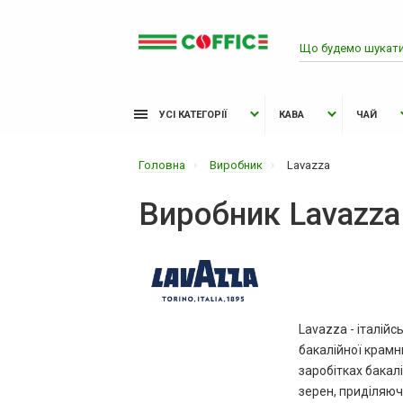
УСІ КАТЕГОРІЇ
КАВА
ЧАЙ
Головна
Виробник
Lavazza
Виробник Lavazza
Lavazza - італійс
бакалійної крамни
заробітках бакал
зерен, приділяюч