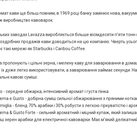
мат кави ще більш повним, в 1969 році банку замінює нова, ваку
ож виробництво кавоварок.
ьких заводах Lavazza виробляється більше вісімдесяти п'яти тонн кав
роздрібних продажів кави доводиться на цю компанію. Чверть усьог
 такі мережі як Starbucks і Caribou Coffee.
 пропонують і цільні зерна, і мелену каву для заварювання в дома
к їх дуже легко використовувати, а заварювання займає секунди. Н
льні кавові суміші:
o - середня обжарка, інтенсивний аромат і густа пінка.
rema e Gusto - добірна суміш сильної обжарювання з пряними нотк
miglia - бленд 70% арабіки і 30% робусти з легкою гіркуватістю і аро
ema & Gusto Forte - сильний ароматний і міцний купаж, який залиша
іш зерен арабіки для електричної кавоварки. Має м'який делікатний