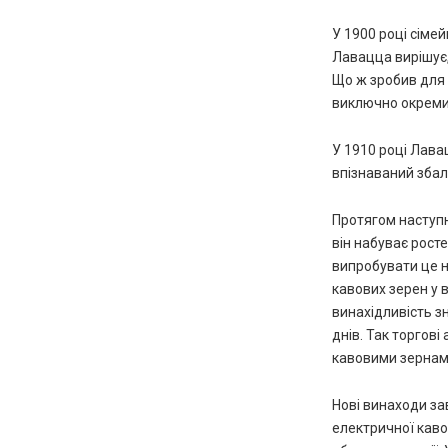
У 1900 році сіме
Лавацца вирішує,
Що ж зробив для 
виключно окреми
У 1910 році Лава
впізнаваний збал
Протягом наступн
він набуває рост
випробувати це н
кавових зерен у 
винахідливість з
днів. Так торгов
кавовими зернам
Нові винаходи зав
електричної каво