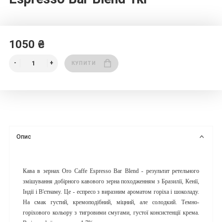
1050 ₴
КУПИТИ
Опис
Кава в зернах Oro Caffe Espresso Bar Blend - результат ретельного
змішування добірного кавового зерна походженням з Бразилії, Кенії,
Індії і В'єтнаму. Це - еспресо з виразним ароматом горіха і шоколаду.
На смак густий, кремоподібний, міцний, але солодкий. Темно-
горіхового кольору з тигровими смугами, густої консистенції крема.