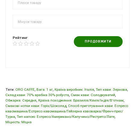
Рейтинг
ПРОДОВЖИТИ
Теги:
ORO CAFFE
,
Вага: 1 кг
,
Країна виробник: Iталiя
,
Тип кави: Зернова
,
Склад кави: 70% aрабіка 30% pобуста
,
Смак кави: Солодкуватий
,
Обжарка: Середня
,
Країна походження: Бразилія/Кенія/Індія/В'єтнам
,
Смакові нотки кави: Горіх/Шоколад
,
Спосіб приготування кави: Еспресо
кавомашина/Еспресо кавомашина/Гейзерна кавоварка/Френч-прес/
Турка
,
Тип напою: Еспресо/Американо/Капучино/Ристрето/Лате
,
Міцність: Міцна