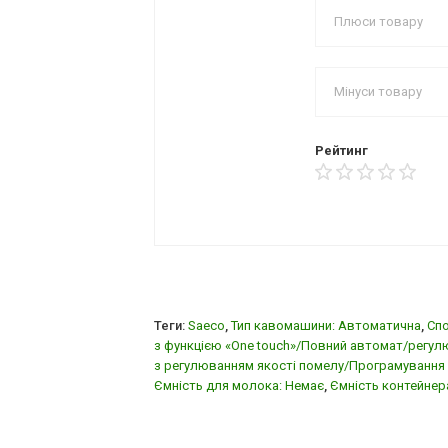
Рейтинг
Теги:
Saeco
,
Тип кавомашини: Автоматична
,
Спо
з функцією «One touch»/Повний автомат/регул
з регулюванням якості помелу/Програмування 
Ємність для молока: Немає
,
Ємність контейнера