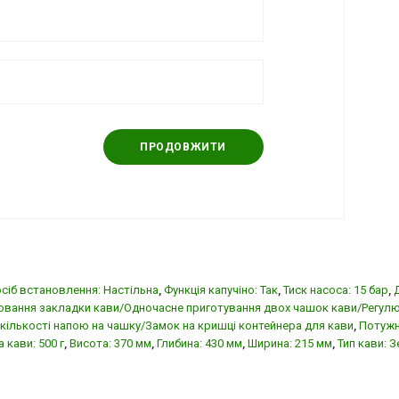
ПРОДОВЖИТИ
сіб встановлення: Настільна
,
Функція капучіно: Так
,
Тиск насоса: 15 бар
,
ювання закладки кави/Одночасне приготування двох чашок кави/Регулю
кількості напою на чашку/Замок на кришці контейнера для кави
,
Потужн
 кави: 500 г
,
Висота: 370 мм
,
Глибина: 430 мм
,
Ширина: 215 мм
,
Тип кави: З