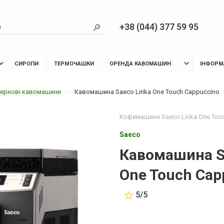
+38 (044) 377 59 95
СИРОПИ
ТЕРМОЧАШКИ
ОРЕНДА КАВОМАШИН
ІНФОРМ
ернові кавомашини
Кавомашина Saeco Lirika One Touch Cappuccino
Кофемашина Saeco Lirika One Tou
Saeco
Кавомашина Sa
One Touch Cap
5/5