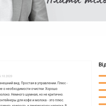
Ві
6.10.2020
нешний вид. Простая в управлении. Плюс -
е о необходимости очистки. Хорошо
олоко. Немного шумная, но не критично.
нтейнеры для кофе и молока - это плюс.
тавить крепость и температуру напитка. В