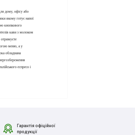
ля дому, офісу або
яки якому готує напої
гою кнопкового
ителів кави з молоком
и отримуєте
могою меню, а у
рка обладнана
енергозбереження
алійського еспресо і
Гарантія офіційної
продукції