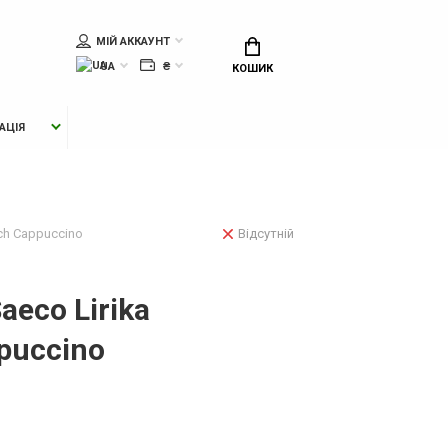
МІЙ АККАУНТ
UA
₴
КОШИК
АЦІЯ
ch Cappuccino
Відсутній
eco Lirika
puccino