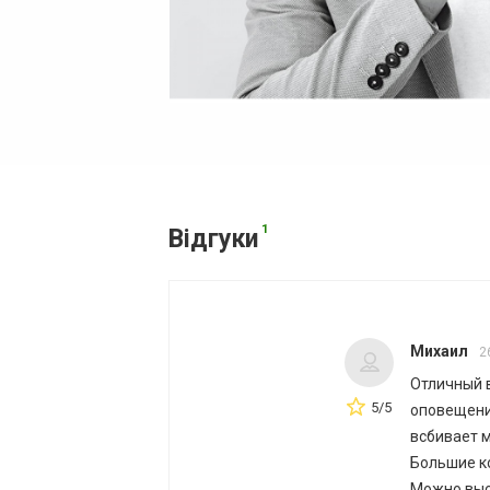
1
Відгуки
Михаил
2
Отличный в
5/5
оповещени
всбивает м
Большие ко
Можно выс