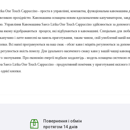
ika One Touch Cappuccino - проста в управлінні, компактна, функціональна кавомашина д
великою прохідністю. Кавомашина оснащена новим вдосконаленим капучинатором, завд
о. Управління Кавомашина Saeco Lirika One Touch Cappuccino здійснюється за допомо
, на якому відображаються
процеси, які відбуваються в кавомашині. Спеціально для люб
капучино і латте винесені на панель приготування, таким чином, свій улюблений напій в
опки. Всі напої програмуються на ваш смак - обсяг кави і міцніть регулюються за допо
 регулюється якість помелу. Для ідеального насиченого смаку кави у вашій чашці кавова
о змочування. Про економію енергії подбали заздалегідь - модель оснащена системою 
 Saeco Lirika One Touch Cappuccino - продуктивний помічник у приготуванні якісного іт
однієї кнопки.
Повернення і обмін
протягом 14 днів