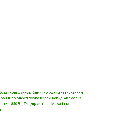
Додаткові функції: Капучино одним натисканням
вання по висоті вузла видачі кави/Кавомолка
ість: 1850 Вт
,
Тип управління: Механічне
,
е