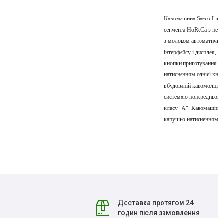
Кавомашина Saeco Lir
сегмента HoReCa з не
з молоком автоматичн
інтерфейсу і дисплея
кнопки приготування 
натисненням однієї кн
вбудованій кавомолці
системою попередньог
класу "А". Кавомашина
капучіно натисненням 
Доставка протягом 24
годин після замовлення