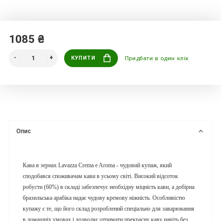
1085 ₴
КУПИТИ
Придбати в один клік
Опис
Кава в зернах Lavazza Crema e Aroma
- чудовий купаж, який
сподобався споживачам кави в усьому світі. Високий відсоток
робусти (60%) в складі забезпечує необхідну міцність кави, а добірна
бразильська арабіка надає чудову кремову ніжність. Особливістю
купажу є те, що його склад розроблений спеціально для заварювання
в домашніх умовах і дозволяє отримати прекрасну каву навіть без