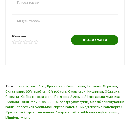
Рейтинг
ПРОДОВЖИТИ
Теги:
Lavazza
,
Вага: 1 кг
,
Країна виробник: Iталiя
,
Тип кави: Зернова
,
Склад кави: 60% арабіка 40% робуста
,
Смак кави: Кислинка
,
Обжарка:
Середня
,
Країна походження: Південна Америка/Центральна Америка
,
Смакові нотки кави: Чорний Шоколад/Сухофрукти
,
Спосіб приготування
кави: Еспресо кавомашина/Еспресо кавомашина/Гейзерна кавоварка/
Френч-прес/Турка
,
Тип напою: Американо/Лате/Мокачино/Капучино
,
Міцність: Міцна